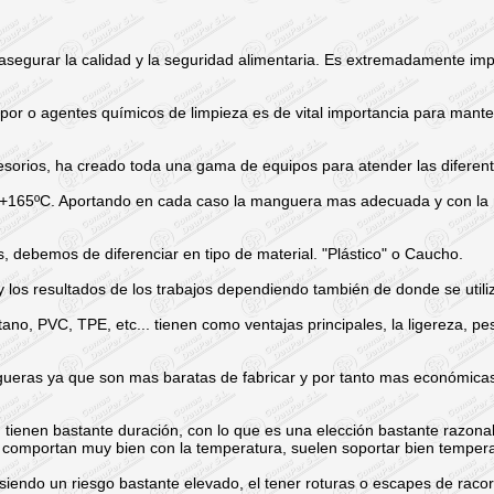
 asegurar la calidad y la seguridad alimentaria. Es extremadamente imp
por o agentes químicos de limpieza es de vital importancia para manten
sorios, ha creado toda una gama de equipos para atender las diferen
r +165ºC. Aportando en cada caso la manguera mas adecuada y con la 
, debemos de diferenciar en tipo de material. "Plástico" o Caucho.
y los resultados de los trabajos dependiendo también de donde se utili
tano, PVC, TPE, etc... tienen como ventajas principales, la ligereza, 
ueras ya que son mas baratas de fabricar y por tanto mas económicas
, tienen bastante duración, con lo que es una elección bastante razona
se comportan muy bien con la temperatura, suelen soportar bien temper
iendo un riesgo bastante elevado, el tener roturas o escapes de racor