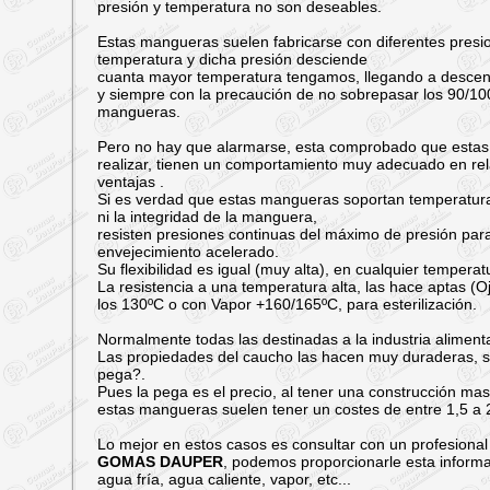
presión y temperatura no son deseables.
Estas mangueras suelen fabricarse con diferentes presio
temperatura y dicha presión desciende
cuanta mayor temperatura tengamos, llegando a descend
y siempre con la precaución de no sobrepasar los 90/100
mangueras.
Pero no hay que alarmarse, esta comprobado que estas m
realizar, tienen un comportamiento muy adecuado en rel
ventajas .
Si es verdad que estas mangueras soportan temperatur
ni la integridad de la manguera,
resisten presiones continuas del máximo de presión par
envejecimiento acelerado.
Su flexibilidad es igual (muy alta), en cualquier tempera
La resistencia a una temperatura alta, las hace aptas (O
los 130ºC o con Vapor +160/165ºC, para esterilización.
Normalmente todas las destinadas a la industria alimenta
Las propiedades del caucho las hacen muy duraderas, si
pega?.
Pues la pega es el precio, al tener una construcción ma
estas mangueras suelen tener un costes de entre 1,5 a 2
Lo mejor en estos casos es consultar con un profesional
GOMAS DAUPER
, podemos proporcionarle esta informa
agua fría, agua caliente, vapor, etc...