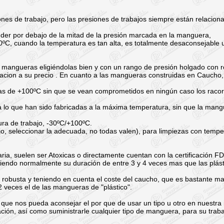
nes de trabajo, pero las presiones de trabajos siempre están relacion
er por debajo de la mitad de la presión marcada en la manguera,
ºC, cuando la temperatura es tan alta, es totalmente desaconsejable u
angueras eligiéndolas bien y con un rango de presión holgado con re
acion a su precio . En cuanto a las mangueras construidas en Caucho,
as de +100ºC sin que se vean comprometidos en ningún caso los racor
a lo que han sido fabricadas a la máxima temperatura, sin que la man
tura de trabajo, -30ºC/+100ºC.
jo, seleccionar la adecuada, no todas valen), para limpiezas con temp
ria, suelen ser Atoxicas o directamente cuentan con la certificación F
endo normalmente su duración de entre 3 y 4 veces mas que las plásti
s robusta y teniendo en cuenta el coste del caucho, que es bastante ma
 veces el de las mangueras de "plástico".
 que nos pueda aconsejar el por que de usar un tipo u otro en nuestra 
ción, así como suministrarle cualquier tipo de manguera, para su trab