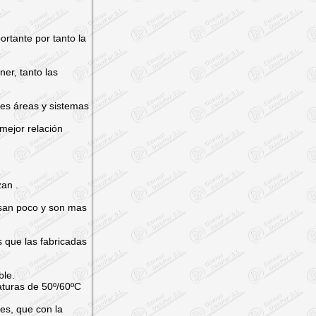
ortante por tanto la
er, tanto las
tes áreas y sistemas
mejor relación
zan .
pesan poco y son mas
 que las fabricadas
ble.
aturas de 50º/60ºC
es, que con la