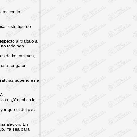
adas con la
sar este tipo de
specto al trabajo a
 no todo son
es de las mismas,
guera tenga un
eraturas superiores a
DA.
cas. ¿Y cual es la
yor que el del pvc,
instalación. En
ajo. Ya sea para